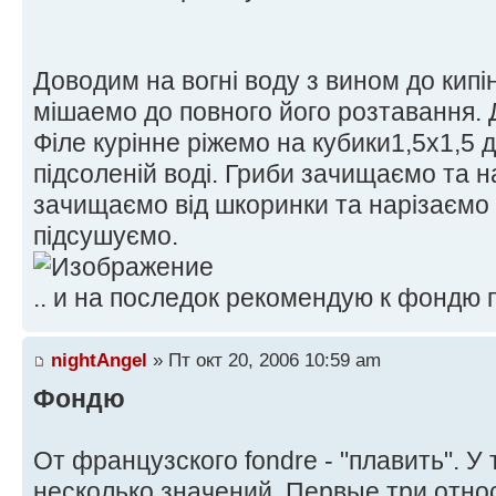
Доводим на вогні воду з вином до кипі
мішаемо до повного його розтавання. 
Філе курінне ріжемо на кубики1,5х1,5 
підсоленій воді. Гриби зачищаємо та н
зачищаємо від шкоринки та нарізаємо 
підсушуємо.
.. и на последок рекомендую к фондю 
nightAngel
» Пт окт 20, 2006 10:59 am
Фондю
От французского fondre - "плавить". У
несколько значений. Первые три относ