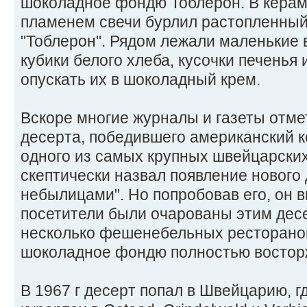
шоколадное фондю Тоблерон. В керам
пламенем свечи бурлил растопленный
"Тоблерон". Рядом лежали маленькие 
кубики белого хлеба, кусочки печенья 
опускать их в шоколадный крем.
Вскоре многие журналы и газеты отме
десерта, победившего американский к
одного из самых крупных швейцарски
скептически назвал появление нового 
небылицами". Но попробовав его, он в
посетители были очарованы этим дес
несколько фешенебельных ресторанов
шоколадное фондю полностью востор
В 1967 г десерт попал в Швейцарию, г