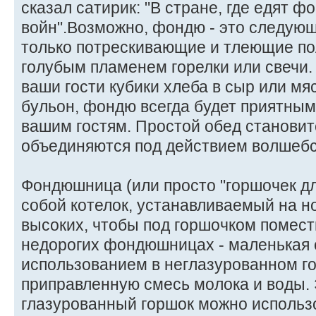
сказал сатирик: "В стране, где едят 
войн".Возможно, фондю - это следующ
только потрескивающие и тлеющие п
голубым пламенем горелки или свечи.
ваши гости кубики хлеба в сыр или мя
бульон, фондю всегда будет приятны
вашим гостям. Простой обед становит
объединяются под действием волшебс
Фондюшница (или просто "горшочек д
собой котелок, устанавливаемый на н
высоких, чтобы под горшочком помести
недорогих фондюшницах - маленькая 
использованием в неглазурованном г
приправленную смесь молока и воды.
глазурованный горшок можно использо