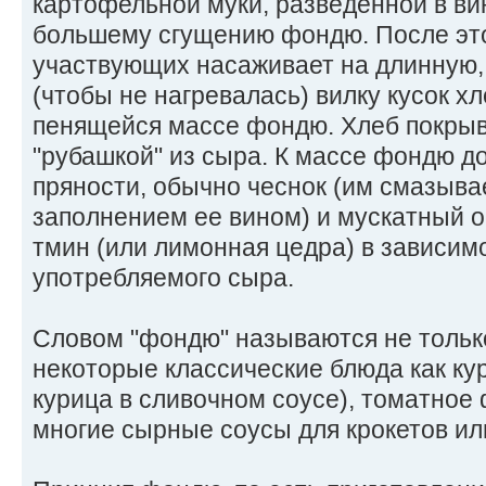
картофельной муки, разведенной в ви
большему сгущению фондю. После это
участвующих насаживает на длинную,
(чтобы не нагревалась) вилку кусок хл
пенящейся массе фондю. Хлеб покрыв
"рубашкой" из сыра. К массе фондю д
пряности, обычно чеснок (им смазыва
заполнением ее вином) и мускатный ор
тмин (или лимонная цедра) в зависим
употребляемого сыра.
Словом "фондю" называются не тольк
некоторые классические блюда как к
курица в сливочном соусе), томатное
многие сырные соусы для крокетов ил