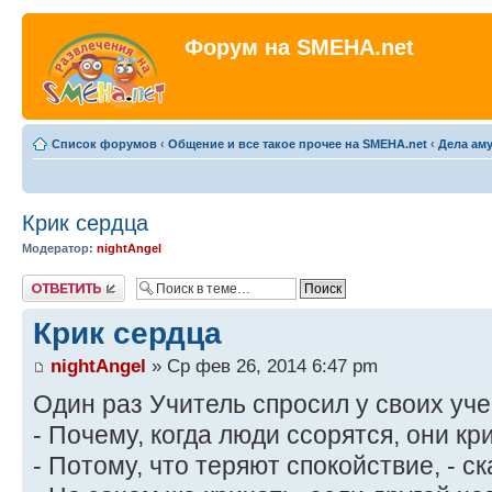
Форум на SMEHA.net
Список форумов
‹
Общение и все такое прочее на SMEHA.net
‹
Дела ам
Крик сердца
Модератор:
nightAngel
Ответить
Крик сердца
nightAngel
» Ср фев 26, 2014 6:47 pm
Один раз Учитель спросил у своих уче
- Почему, когда люди ссорятся, они кр
- Потому, что теряют спокойствие, - ск