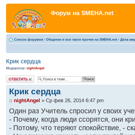
Форум на SMEHA.net
Список форумов
‹
Общение и все такое прочее на SMEHA.net
‹
Дела ам
Крик сердца
Модератор:
nightAngel
Ответить
Крик сердца
nightAngel
» Ср фев 26, 2014 6:47 pm
Один раз Учитель спросил у своих уче
- Почему, когда люди ссорятся, они кр
- Потому, что теряют спокойствие, - ск