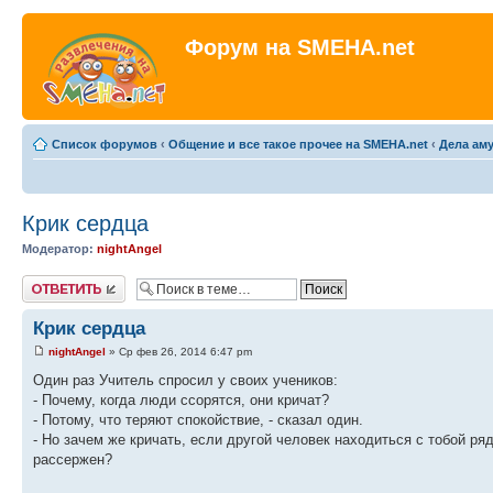
Форум на SMEHA.net
Список форумов
‹
Общение и все такое прочее на SMEHA.net
‹
Дела ам
Крик сердца
Модератор:
nightAngel
Ответить
Крик сердца
nightAngel
» Ср фев 26, 2014 6:47 pm
Один раз Учитель спросил у своих учеников:
- Почему, когда люди ссорятся, они кричат?
- Потому, что теряют спокойствие, - сказал один.
- Но зачем же кричать, если другой человек находиться с тобой ряд
рассержен?