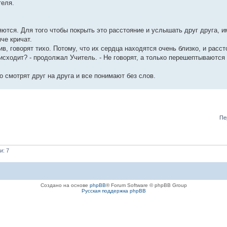
теля.
яются. Для того чтобы покрыть это расстояние и услышать друг друга, 
че кричат.
ив, говорят тихо. Потому, что их сердца находятся очень близко, и расс
сходит? - продолжал Учитель. - Не говорят, а только перешептываются
о смотрят друг на друга и все понимают без слов.
Пе
и: 7
Создано на основе
phpBB
® Forum Software © phpBB Group
Русская поддержка phpBB