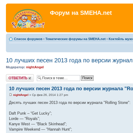
Форум на SMEHA.net
Список форумов
‹
Тематические форумы на SMEHA.net
‹
Коктейль музо
10 лучших песен 2013 года по версии журнала
Модератор:
nightAngel
Ответить
10 лучших песен 2013 года по версии журнала "Rol
nightAngel
» Ср фев 26, 2014 1:27 pm
Десять лучших песен 2013 года по версии журнала "Rolling Stone":
Daft Punk – “Get Lucky”;
Lorde — “Royals”;
Kanye West — “Black Skinhead”;
Vampire Weekend — “Hannah Hunt”;