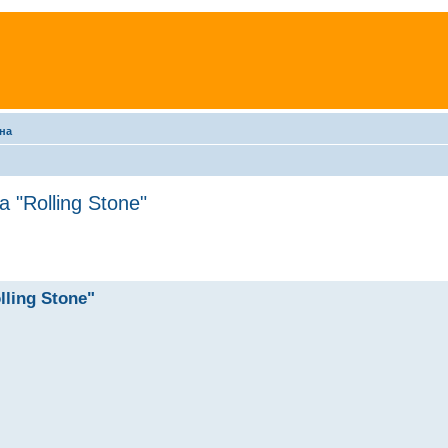
на
 "Rolling Stone"
ling Stone"