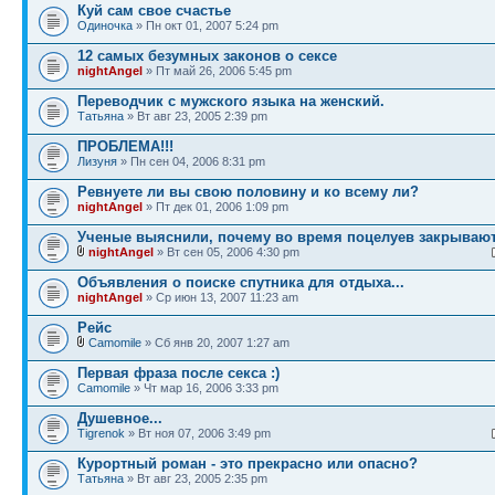
Куй сам свое счастье
Одиночка
» Пн окт 01, 2007 5:24 pm
12 самых безумных законов о сексе
nightAngel
» Пт май 26, 2006 5:45 pm
Переводчик с мужского языка на женский.
Татьяна
» Вт авг 23, 2005 2:39 pm
ПРОБЛЕМА!!!
Лизуня
» Пн сен 04, 2006 8:31 pm
Ревнуете ли вы свою половину и ко всему ли?
nightAngel
» Пт дек 01, 2006 1:09 pm
Ученые выяснили, почему во время поцелуев закрывают
nightAngel
» Вт сен 05, 2006 4:30 pm
Объявления о поиске спутника для отдыха...
nightAngel
» Ср июн 13, 2007 11:23 am
Рейс
Camomile
» Сб янв 20, 2007 1:27 am
Первая фраза после секса :)
Camomile
» Чт мар 16, 2006 3:33 pm
Душевное...
Tigrenok
» Вт ноя 07, 2006 3:49 pm
Курортный роман - это прекрасно или опасно?
Татьяна
» Вт авг 23, 2005 2:35 pm