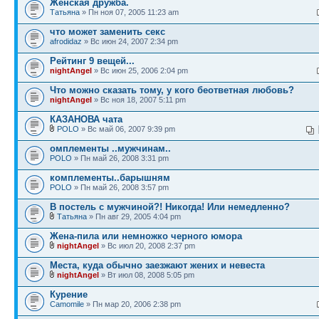
Женская дружба.
Татьяна
» Пн ноя 07, 2005 11:23 am
что может заменить секс
afrodidaz
» Вс июн 24, 2007 2:34 pm
Рейтинг 9 вещей...
nightAngel
» Вс июн 25, 2006 2:04 pm
Что можно сказать тому, у кого беответная любовь?
nightAngel
» Вс ноя 18, 2007 5:11 pm
КАЗАНОВА чата
POLO
» Вс май 06, 2007 9:39 pm
омплементы ..мужчинам..
POLO
» Пн май 26, 2008 3:31 pm
комплементы..барышням
POLO
» Пн май 26, 2008 3:57 pm
В постель с мужчиной?! Никогда! Или немедленно?
Татьяна
» Пн авг 29, 2005 4:04 pm
Жена-пила или немножко черного юмора
nightAngel
» Вс июл 20, 2008 2:37 pm
Места, куда обычно заезжают жених и невеста
nightAngel
» Вт июл 08, 2008 5:05 pm
Курение
Camomile
» Пн мар 20, 2006 2:38 pm