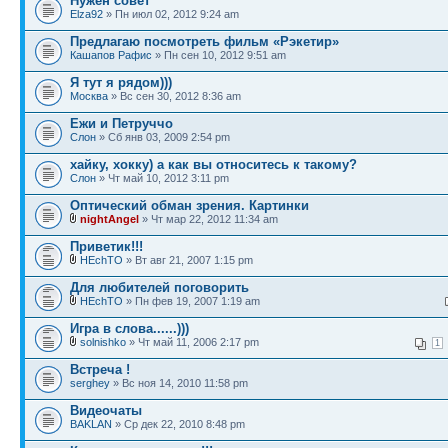
Нужен совет
Elza92
» Пн июл 02, 2012 9:24 am
Предлагаю посмотреть фильм «Рэкетир»
Кашапов Рафис
» Пн сен 10, 2012 9:51 am
Я тут я рядом)))
Москва
» Вс сен 30, 2012 8:36 am
Ежи и Петруччо
Слон
» Сб янв 03, 2009 2:54 pm
хайку, хокку) а как вы относитесь к такому?
Слон
» Чт май 10, 2012 3:11 pm
Оптический обман зрения. Картинки
nightAngel
» Чт мар 22, 2012 11:34 am
Приветик!!!
HEchTO
» Вт авг 21, 2007 1:15 pm
Для любителей поговорить
HEchTO
» Пн фев 19, 2007 1:19 am
Игра в слова......)))
solnishko
» Чт май 11, 2006 2:17 pm
1
Встреча !
serghey
» Вс ноя 14, 2010 11:58 pm
Видеочаты
BAKLAN
» Ср дек 22, 2010 8:48 pm