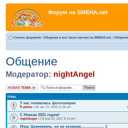
Форум на SMEHA.net
Список форумов
‹
Общение и все такое прочее на SMEHA.net
‹
Общени
Общение
Модератор:
nightAngel
Новая тема
ТЕМЫ
У нас появилась фотогалерея
admin
» Вт авг 23, 2005 11:06 am
С Новым 2021 годом!
nightAngel
» Сб янв 02, 2021 8:14 pm
Игра: Цeeeeeeепь, но не якорная.................... ;)