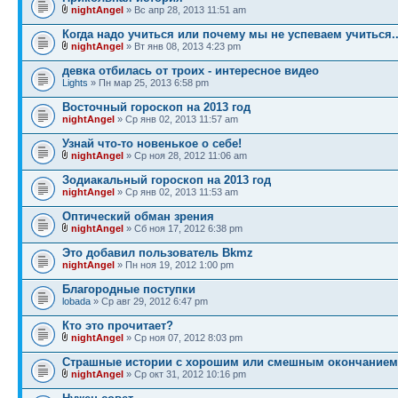
nightAngel
» Вс апр 28, 2013 11:51 am
Когда надо учиться или почему мы не успеваем учиться..
nightAngel
» Вт янв 08, 2013 4:23 pm
девка отбилась от троих - интересное видео
Lights
» Пн мар 25, 2013 6:58 pm
Восточный гороскоп на 2013 год
nightAngel
» Ср янв 02, 2013 11:57 am
Узнай что-то новенькое о себе!
nightAngel
» Ср ноя 28, 2012 11:06 am
Зодиакальный гороскоп на 2013 год
nightAngel
» Ср янв 02, 2013 11:53 am
Оптический обман зрения
nightAngel
» Сб ноя 17, 2012 6:38 pm
Это добавил пользователь Bkmz
nightAngel
» Пн ноя 19, 2012 1:00 pm
Благородные поступки
lobada
» Ср авг 29, 2012 6:47 pm
Кто это прочитает?
nightAngel
» Ср ноя 07, 2012 8:03 pm
Страшные истории с хорошим или смешным окончанием
nightAngel
» Ср окт 31, 2012 10:16 pm