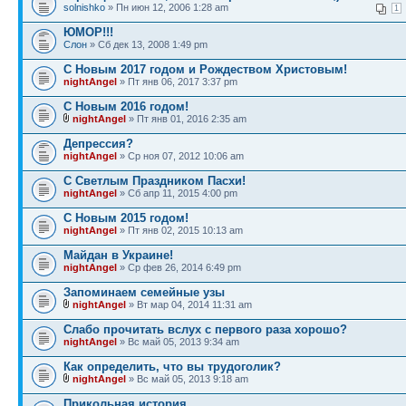
solnishko
» Пн июн 12, 2006 1:28 am
1
ЮМОР!!!
Слон
» Сб дек 13, 2008 1:49 pm
С Новым 2017 годом и Рождеством Христовым!
nightAngel
» Пт янв 06, 2017 3:37 pm
С Новым 2016 годом!
nightAngel
» Пт янв 01, 2016 2:35 am
Депрессия?
nightAngel
» Ср ноя 07, 2012 10:06 am
С Светлым Праздником Пасхи!
nightAngel
» Сб апр 11, 2015 4:00 pm
С Новым 2015 годом!
nightAngel
» Пт янв 02, 2015 10:13 am
Майдан в Украине!
nightAngel
» Ср фев 26, 2014 6:49 pm
Запоминаем семейные узы
nightAngel
» Вт мар 04, 2014 11:31 am
Слабо прочитать вслух с первого раза хорошо?
nightAngel
» Вс май 05, 2013 9:34 am
Как определить, что вы трудоголик?
nightAngel
» Вс май 05, 2013 9:18 am
Прикольная история