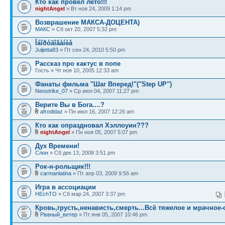
Кто как провел лето!!!
nightAngel
» Вт ноя 24, 2009 1:14 pm
Возврашение МАКСА-ДОЦЕНТА)
МАКС
» Сб окт 20, 2007 5:32 pm
Îáîðóäîâàíèå
Juljetta83
» Пт сен 24, 2010 5:50 pm
Рассказ про кактус в попе
Гость » Чт ноя 10, 2005 12:33 am
Фанаты фильма "Шаг Вперед!"("Step UP")
Neostrike_07
» Ср июл 04, 2007 11:27 pm
Верите Вы в Бога....?
afrodidaz
» Пн июл 16, 2007 12:26 am
Кто как опраздновал Хэллоуин???
nightAngel
» Пн ноя 05, 2007 5:07 pm
Дух Времени!
Слон
» Сб дек 13, 2008 3:51 pm
Рок-н-рольщик!!!
carmanlatina
» Пт апр 03, 2009 9:56 am
Игра в ассоциации
HEchTO
» Сб мар 24, 2007 3:37 pm
Кровь,грусть,ненависть,смерть...Всё тяжелое и мрачное-
Рваный_ветер
» Пт янв 05, 2007 10:46 pm