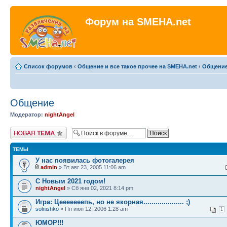
Форум на SMEHA.net
Список форумов
‹
Общение и все такое прочее на SMEHA.net
‹
Общени
Общение
Модератор:
nightAngel
Новая тема
ТЕМЫ
У нас появилась фотогалерея
admin
» Вт авг 23, 2005 11:06 am
С Новым 2021 годом!
nightAngel
» Сб янв 02, 2021 8:14 pm
Игра: Цeeeeeeепь, но не якорная.................... ;)
solnishko
» Пн июн 12, 2006 1:28 am
1
ЮМОР!!!