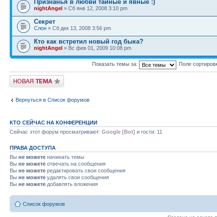
Признанья в любви тайные и явные :)
nightAngel
» Сб янв 12, 2008 3:10 pm
Секрет
Слон
» Сб дек 13, 2008 3:56 pm
Кто как встретил новый год быка?
nightAngel
» Вс фев 01, 2009 10:08 pm
Показать темы за:
Поле сортиров
Новая тема
Вернуться в Список форумов
КТО СЕЙЧАС НА КОНФЕРЕНЦИИ
Сейчас этот форум просматривают:
Google [Bot]
и гости: 11
ПРАВА ДОСТУПА
Вы
не можете
начинать темы
Вы
не можете
отвечать на сообщения
Вы
не можете
редактировать свои сообщения
Вы
не можете
удалять свои сообщения
Вы
не можете
добавлять вложения
Список форумов