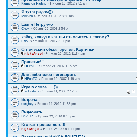
Кашапов Рафис
» Пн сен 10, 2012 9:51 am
Я тут я рядом)))
Москва
» Вс сен 30, 2012 8:36 am
Ежи и Петруччо
Слон
» Сб янв 03, 2009 2:54 pm
хайку, хокку) а как вы относитесь к такому?
Слон
» Чт май 10, 2012 3:11 pm
Оптический обман зрения. Картинки
nightAngel
» Чт мар 22, 2012 11:34 am
Приветик!!!
HEchTO
» Вт авг 21, 2007 1:15 pm
Для любителей поговорить
HEchTO
» Пн фев 19, 2007 1:19 am
Игра в слова......)))
solnishko
» Чт май 11, 2006 2:17 pm
1
Встреча !
serghey
» Вс ноя 14, 2010 11:58 pm
Видеочаты
BAKLAN
» Ср дек 22, 2010 8:48 pm
Кто как провел лето!!!
nightAngel
» Вт ноя 24, 2009 1:14 pm