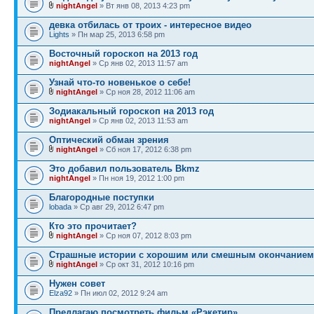
nightAngel
» Вт янв 08, 2013 4:23 pm
девка отбилась от троих - интересное видео
Lights
» Пн мар 25, 2013 6:58 pm
Восточный гороскоп на 2013 год
nightAngel
» Ср янв 02, 2013 11:57 am
Узнай что-то новенькое о себе!
nightAngel
» Ср ноя 28, 2012 11:06 am
Зодиакальный гороскоп на 2013 год
nightAngel
» Ср янв 02, 2013 11:53 am
Оптический обман зрения
nightAngel
» Сб ноя 17, 2012 6:38 pm
Это добавил пользователь Bkmz
nightAngel
» Пн ноя 19, 2012 1:00 pm
Благородные поступки
lobada
» Ср авг 29, 2012 6:47 pm
Кто это прочитает?
nightAngel
» Ср ноя 07, 2012 8:03 pm
Страшные истории с хорошим или смешным окончанием
nightAngel
» Ср окт 31, 2012 10:16 pm
Нужен совет
Elza92
» Пн июл 02, 2012 9:24 am
Предлагаю посмотреть фильм «Рэкетир»