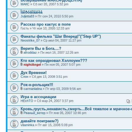
Возврашение МАКСА-ДОЦЕНТА)
МАКС
» Сб окт 20, 2007 5:32 pm
Îáîðóäîâàíèå
Juljetta83
» Пт сен 24, 2010 5:50 pm
Рассказ про кактус в попе
Гость » Чт ноя 10, 2005 12:33 am
Фанаты фильма "Шаг Вперед!"("Step UP")
Neostrike_07
» Ср июл 04, 2007 11:27 pm
Верите Вы в Бога....?
afrodidaz
» Пн июл 16, 2007 12:26 am
Кто как опраздновал Хэллоуин???
nightAngel
» Пн ноя 05, 2007 5:07 pm
Дух Времени!
Слон
» Сб дек 13, 2008 3:51 pm
Рок-н-рольщик!!!
carmanlatina
» Пт апр 03, 2009 9:56 am
Игра в ассоциации
HEchTO
» Сб мар 24, 2007 3:37 pm
Кровь,грусть,ненависть,смерть...Всё тяжелое и мрачное-
Рваный_ветер
» Пт янв 05, 2007 10:46 pm
давайте поиграем?)
vitaminka
» Пт авг 15, 2008 5:09 pm