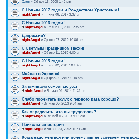
Слон
» Сб дек 13, 2008 1:49 pm
С Новым 2017 годом и Рождеством Христовым!
nightAngel
» Пт янв 06, 2017 3:37 pm
С Новым 2016 годом!
nightAngel
» Пт янв 01, 2016 2:35 am
Депрессия?
nightAngel
» Ср ноя 07, 2012 10:06 am
С Светлым Праздником Пасхи!
nightAngel
» Сб апр 11, 2015 4:00 pm
С Новым 2015 годом!
nightAngel
» Пт янв 02, 2015 10:13 am
Майдан в Украине!
nightAngel
» Ср фев 26, 2014 6:49 pm
Запоминаем семейные узы
nightAngel
» Вт мар 04, 2014 11:31 am
Слабо прочитать вслух с первого раза хорошо?
nightAngel
» Вс май 05, 2013 9:34 am
Как определить, что вы трудоголик?
nightAngel
» Вс май 05, 2013 9:18 am
Прикольная история
nightAngel
» Вс апр 28, 2013 11:51 am
Когда надо учиться или почему мы не успеваем учиться..