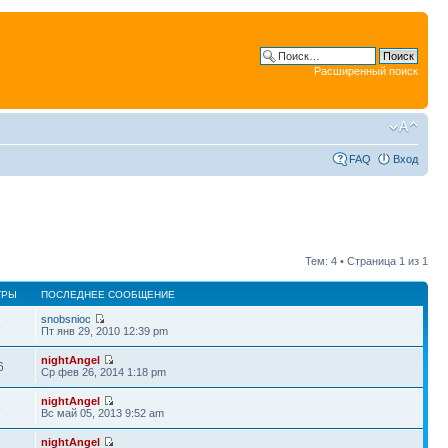
Расширенный поиск
FAQ
Вход
Тем: 4 • Страница
1
из
1
ТРЫ
ПОСЛЕДНЕЕ СООБЩЕНИЕ
snobsnioc
8
Пт янв 29, 2010 12:39 pm
nightAngel
6
Ср фев 26, 2014 1:18 pm
nightAngel
8
Вс май 05, 2013 9:52 am
nightAngel