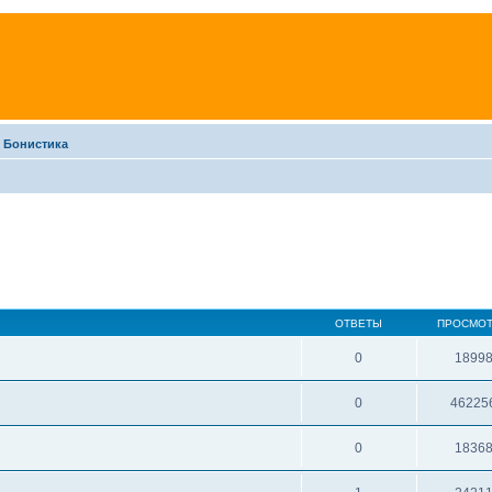
 Бонистика
ОТВЕТЫ
ПРОСМО
0
1899
0
46225
0
1836