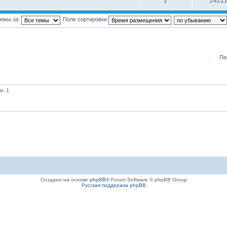
1
2421
темы за:
Поле сортировки
Пе
и: 1
Создано на основе
phpBB
® Forum Software © phpBB Group
Русская поддержка phpBB