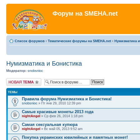
Форум на SMEHA.net
Список форумов
‹
Тематические форумы на SMEHA.net
‹
Нумизматика и
Нумизматика и Бонистика
Модератор:
snobsnioc
Новая тема
ТЕМЫ
Правила форума Нумизматика и Бонистика!
snobsnioc
» Пт янв 29, 2010 12:39 pm
Самые красивые монеты 2013 года
nightAngel
» Ср фев 26, 2014 1:18 pm
Самая сексуальная купюра
nightAngel
» Вс май 05, 2013 9:52 am
Покупка украинских ювилейных и памятных монет!