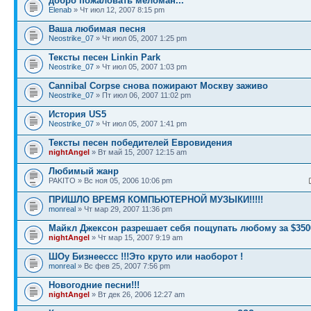
добро пожаловать меломан...
Elenab
» Чт июл 12, 2007 8:15 pm
Ваша любимая песня
Neostrike_07
» Чт июл 05, 2007 1:25 pm
Тексты песен Linkin Park
Neostrike_07
» Чт июл 05, 2007 1:03 pm
Cannibal Corpse снова пожирают Москву заживо
Neostrike_07
» Пт июл 06, 2007 11:02 pm
История US5
Neostrike_07
» Чт июл 05, 2007 1:41 pm
Тексты песен победителей Евровидения
nightAngel
» Вт май 15, 2007 12:15 am
Любимый жанр
PAKITO » Вс ноя 05, 2006 10:06 pm
ПРИШЛО ВРЕМЯ КОМПЬЮТЕРНОЙ МУЗЫКИ!!!!!
monreal
» Чт мар 29, 2007 11:36 pm
Майкл Джексон разрешает себя пощупать любому за $350
nightAngel
» Чт мар 15, 2007 9:19 am
ШОу Бизнеессс !!!Это круто или наоборот !
monreal
» Вс фев 25, 2007 7:56 pm
Новогодние песни!!!
nightAngel
» Вт дек 26, 2006 12:27 am