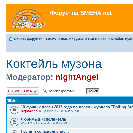
Форум на SMEHA.net
Список форумов
‹
Тематические форумы на SMEHA.net
‹
Коктейль музо
Коктейль музона
Модератор:
nightAngel
Новая тема
ТЕМЫ
10 лучших песен 2013 года по версии журнала "Rolling St
nightAngel
» Ср фев 26, 2014 1:27 pm
Любимый исполнитель
PAKITO » Сб ноя 04, 2006 9:53 pm
Песня и ее исполнение...