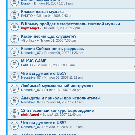
Вован
» Вт июл 10, 2007 12:31 pm
Классическая музыка
PAKITO » Сб ноя 04, 2006 9:43 pm
В Крыму пройдет мегафестиваль тяжелой музыки
nightAngel
» Пн июл 02, 2007 1:12 pm
Какой песню щас слушаете?
~Gorillaz~ » Пт сен 01, 2006 7:33 pm
Ксения Собчак опять разделась
Neostrike_07
» Пн июл 09, 2007 11:23 am
MUSIC GAME
PAKITO » Вс ноя 05, 2006 10:16 am
Что вы думаете о US5?
Neostrike_07
» Чт июл 05, 2007 11:32 am
Любимый музыкальный инструмент
Neostrike_07
» Пт июл 13, 2007 5:38 pm
Анекдоты и приколы про исполнителей
Neostrike_07
» Сб июл 14, 2007 12:17 am
52-й песенный конкурс Евровидение
nightAngel
» Вс май 13, 2007 11:40 pm
Что вы думаете о US5?
Neostrike_07
» Чт июл 05, 2007 11:22 am