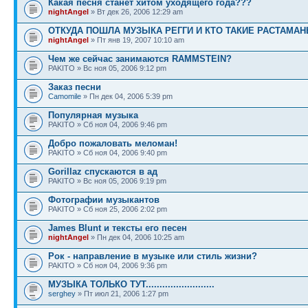
Какая песня станет хитом уходящего года???
nightAngel
» Вт дек 26, 2006 12:29 am
ОТКУДА ПОШЛА МУЗЫКА РЕГГИ И КТО ТАКИЕ РАСТАМА
nightAngel
» Пт янв 19, 2007 10:10 am
Чем же сейчас занимаются RAMMSTEIN?
PAKITO » Вс ноя 05, 2006 9:12 pm
Заказ песни
Camomile
» Пн дек 04, 2006 5:39 pm
Популярная музыка
PAKITO » Сб ноя 04, 2006 9:46 pm
Добро пожаловать меломан!
PAKITO » Сб ноя 04, 2006 9:40 pm
Gorillaz спускаются в ад
PAKITO » Вс ноя 05, 2006 9:19 pm
Фотографии музыкантов
PAKITO » Сб ноя 25, 2006 2:02 pm
James Blunt и тексты его песен
nightAngel
» Пн дек 04, 2006 10:25 am
Рок - направление в музыке или стиль жизни?
PAKITO » Сб ноя 04, 2006 9:36 pm
МУЗЫКА ТОЛЬКО ТУТ.........................
serghey
» Пт июл 21, 2006 1:27 pm