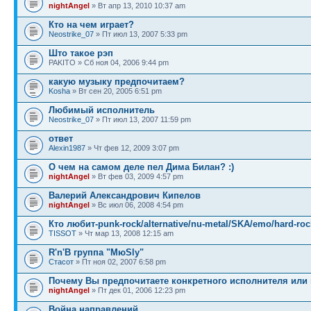
nightAngel
» Вт апр 13, 2010 10:37 am
Кто на чем играет?
Neostrike_07
» Пт июл 13, 2007 5:33 pm
Што такое рэп
PAKITO » Сб ноя 04, 2006 9:44 pm
какую музыку предпочитаем?
Kosha
» Вт сен 20, 2005 6:51 pm
Любимый исполнитель
Neostrike_07
» Пт июл 13, 2007 11:59 pm
ответ
Alexin1987
» Чт фев 12, 2009 3:07 pm
О чем на самом деле пел Дима Билан? :)
nightAngel
» Вт фев 03, 2009 4:57 pm
Валерий Александрович Кипелов
nightAngel
» Вс июл 06, 2008 4:54 pm
Кто любит-punk-rock/alternative/nu-metal/SKA/emo/hard-roc
TISSOT
» Чт мар 13, 2008 12:15 am
R'n'B группа "МюSly"
Стасот
» Пт ноя 02, 2007 6:58 pm
Почему Вы предпочитаете конкретного исполнителя или
nightAngel
» Пт дек 01, 2006 12:23 pm
Война направлений