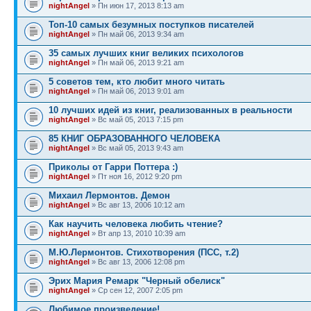
nightAngel
» Пн июн 17, 2013 8:13 am
Топ-10 самых безумных поступков писателей
nightAngel
» Пн май 06, 2013 9:34 am
35 самых лучших книг великих психологов
nightAngel
» Пн май 06, 2013 9:21 am
5 советов тем, кто любит много читать
nightAngel
» Пн май 06, 2013 9:01 am
10 лучших идей из книг, реализованных в реальности
nightAngel
» Вс май 05, 2013 7:15 pm
85 КНИГ ОБРАЗОВАННОГО ЧЕЛОВЕКА
nightAngel
» Вс май 05, 2013 9:43 am
Приколы от Гарри Поттера :)
nightAngel
» Пт ноя 16, 2012 9:20 pm
Михаил Лермонтов. Демон
nightAngel
» Вс авг 13, 2006 10:12 am
Как научить человека любить чтение?
nightAngel
» Вт апр 13, 2010 10:39 am
М.Ю.Лермонтов. Стихотворения (ПСС, т.2)
nightAngel
» Вс авг 13, 2006 12:08 pm
Эрих Мария Ремарк "Черный обелиск"
nightAngel
» Ср сен 12, 2007 2:05 pm
Любимое произведение!