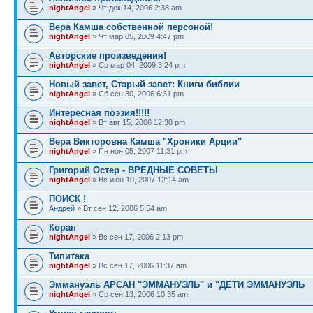
nightAngel
» Чт дек 14, 2006 2:38 am
Вера Камша собственной персоной!
nightAngel
» Чт мар 05, 2009 4:47 pm
Авторские произведения!
nightAngel
» Ср мар 04, 2009 3:24 pm
Новый завет, Старый завет: Книги библии
nightAngel
» Сб сен 30, 2006 6:31 pm
Интересная поэзия!!!!!
nightAngel
» Вт авг 15, 2006 12:30 pm
Вера Викторовна Камша "Хроники Арции"
nightAngel
» Пн ноя 05, 2007 11:31 pm
Григорий Остер - ВРЕДНЫЕ СОВЕТЫ
nightAngel
» Вс июн 10, 2007 12:14 am
ПОИСК !
Андрей
» Вт сен 12, 2006 5:54 am
Коран
nightAngel
» Вс сен 17, 2006 2:13 pm
Типитака
nightAngel
» Вс сен 17, 2006 11:37 am
Эммануэль АРСАН "ЭММАНУЭЛЬ" и "ДЕТИ ЭММАНУЭЛЬ
nightAngel
» Ср сен 13, 2006 10:35 am