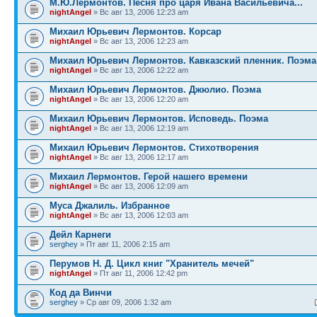
М.Ю.Лермонтов. Песня про царя Ивана Васильевича...
nightAngel
» Вс авг 13, 2006 12:23 am
Михаил Юрьевич Лермонтов. Корсар
nightAngel
» Вс авг 13, 2006 12:23 am
Михаил Юрьевич Лермонтов. Кавказский пленник. Поэма
nightAngel
» Вс авг 13, 2006 12:22 am
Михаил Юрьевич Лермонтов. Джюлио. Поэма
nightAngel
» Вс авг 13, 2006 12:20 am
Михаил Юрьевич Лермонтов. Исповедь. Поэма
nightAngel
» Вс авг 13, 2006 12:19 am
Михаил Юрьевич Лермонтов. Стихотворения
nightAngel
» Вс авг 13, 2006 12:17 am
Михаил Лермонтов. Герой нашего времени
nightAngel
» Вс авг 13, 2006 12:09 am
Муса Джалиль. Избранное
nightAngel
» Вс авг 13, 2006 12:03 am
Дейл Карнеги
serghey
» Пт авг 11, 2006 2:15 am
Перумов Н. Д. Цикл книг "Хранитель мечей"
nightAngel
» Пт авг 11, 2006 12:42 pm
Код да Винчи
serghey
» Ср авг 09, 2006 1:32 am