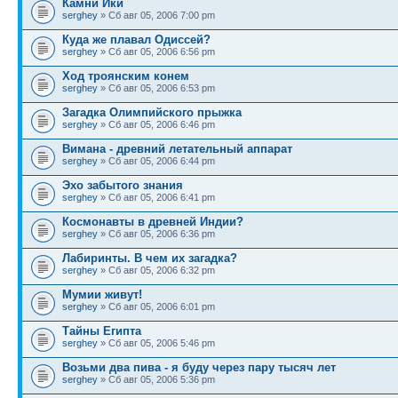
Камни Ики
serghey
» Сб авг 05, 2006 7:00 pm
Куда же плавал Одиссей?
serghey
» Сб авг 05, 2006 6:56 pm
Ход троянским конем
serghey
» Сб авг 05, 2006 6:53 pm
Загадка Олимпийского прыжка
serghey
» Сб авг 05, 2006 6:46 pm
Вимана - древний летательный аппарат
serghey
» Сб авг 05, 2006 6:44 pm
Эхо забытого знания
serghey
» Сб авг 05, 2006 6:41 pm
Космонавты в древней Индии?
serghey
» Сб авг 05, 2006 6:36 pm
Лабиринты. В чем их загадка?
serghey
» Сб авг 05, 2006 6:32 pm
Мумии живут!
serghey
» Сб авг 05, 2006 6:01 pm
Тайны Египта
serghey
» Сб авг 05, 2006 5:46 pm
Возьми два пива - я буду через пару тысяч лет
serghey
» Сб авг 05, 2006 5:36 pm