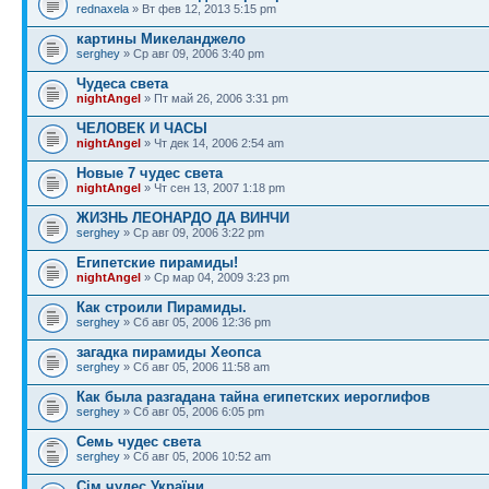
rednaxela
» Вт фев 12, 2013 5:15 pm
картины Микеланджело
serghey
» Ср авг 09, 2006 3:40 pm
Чудеса света
nightAngel
» Пт май 26, 2006 3:31 pm
ЧЕЛОВЕК И ЧАСЫ
nightAngel
» Чт дек 14, 2006 2:54 am
Новые 7 чудес света
nightAngel
» Чт сен 13, 2007 1:18 pm
ЖИЗНЬ ЛЕОНАРДО ДА ВИНЧИ
serghey
» Ср авг 09, 2006 3:22 pm
Египетские пирамиды!
nightAngel
» Ср мар 04, 2009 3:23 pm
Как строили Пирамиды.
serghey
» Сб авг 05, 2006 12:36 pm
загадка пирамиды Хеопса
serghey
» Сб авг 05, 2006 11:58 am
Как была разгадана тайна египетских иероглифов
serghey
» Сб авг 05, 2006 6:05 pm
Семь чудес света
serghey
» Сб авг 05, 2006 10:52 am
Сім чудес України