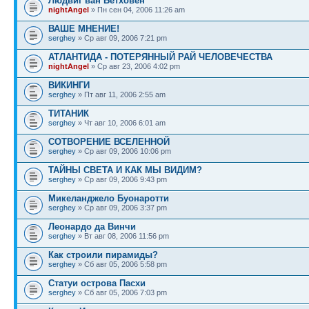
Людвиг ван Бетховен
nightAngel
» Пн сен 04, 2006 11:26 am
ВАШЕ МНЕНИЕ!
serghey
» Ср авг 09, 2006 7:21 pm
АТЛАНТИДА - ПОТЕРЯННЫЙ РАЙ ЧЕЛОВЕЧЕСТВА
nightAngel
» Ср авг 23, 2006 4:02 pm
ВИКИНГИ
serghey
» Пт авг 11, 2006 2:55 am
ТИТАНИК
serghey
» Чт авг 10, 2006 6:01 am
СОТВОРЕНИЕ ВСЕЛЕННОЙ
serghey
» Ср авг 09, 2006 10:06 pm
ТАЙНЫ СВЕТА И КАК МЫ ВИДИМ?
serghey
» Ср авг 09, 2006 9:43 pm
Микеланджело Буонаротти
serghey
» Ср авг 09, 2006 3:37 pm
Леонардо да Винчи
serghey
» Вт авг 08, 2006 11:56 pm
Как строили пирамиды?
serghey
» Сб авг 05, 2006 5:58 pm
Статуи острова Пасхи
serghey
» Сб авг 05, 2006 7:03 pm