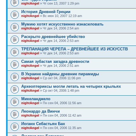
nightAngel
» Чт сен 13, 2007 1:29 pm
История Древней Греции
nightAngel
» Вс июн 10, 2007 12:19 am
Мумию хотят искусственно изнасиловать
nightAngel
» Чт дек 14, 2006 2:54 am
Раскрыто древнейшее убийство
nightAngel
» Чт дек 14, 2006 2:53 am
ТРЕПАНАЦИЯ ЧЕРЕПА – ДРЕВНЕЙШЕЕ ИЗ ИСКУССТВ
nightAngel
» Чт дек 14, 2006 2:53 am
Самая зубастая загадка древности
nightAngel
» Чт дек 14, 2006 2:51 am
В Украине найдены древние пирамиды
nightAngel
» Ср окт 04, 2006 11:06 pm
Археоптериксы могли летать на четырех крыльях
nightAngel
» Ср окт 04, 2006 1:48 pm
Микеланджело
nightAngel
» Пн сен 04, 2006 11:56 am
Леонардо да Винчи
nightAngel
» Пн сен 04, 2006 11:42 am
Иоганн Себастьян Бах
nightAngel
» Пн сен 04, 2006 11:35 am