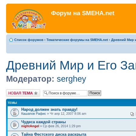
Форум на SMEHA.net
Список форумов
‹
Тематические форумы на SMEHA.net
‹
Древний Мир и
Древний Мир и Его За
Модератор:
serghey
Новая тема
ТЕМЫ
Народ должен знать правду!
Кашапов Рафис
» Чт апр 12, 2007 8:06 am
Чудеса каждой страны
nightAngel
» Ср фев 26, 2014 1:29 pm
Тайна Фестского диска раскрыта