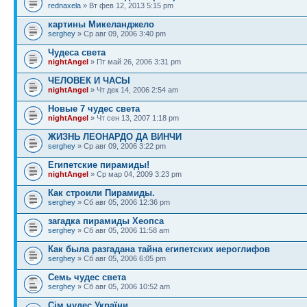
rednaxela
» Вт фев 12, 2013 5:15 pm
картины Микеланджело
serghey
» Ср авг 09, 2006 3:40 pm
Чудеса света
nightAngel
» Пт май 26, 2006 3:31 pm
ЧЕЛОВЕК И ЧАСЫ
nightAngel
» Чт дек 14, 2006 2:54 am
Новые 7 чудес света
nightAngel
» Чт сен 13, 2007 1:18 pm
ЖИЗНЬ ЛЕОНАРДО ДА ВИНЧИ
serghey
» Ср авг 09, 2006 3:22 pm
Египетские пирамиды!
nightAngel
» Ср мар 04, 2009 3:23 pm
Как строили Пирамиды.
serghey
» Сб авг 05, 2006 12:36 pm
загадка пирамиды Хеопса
serghey
» Сб авг 05, 2006 11:58 am
Как была разгадана тайна египетских иероглифов
serghey
» Сб авг 05, 2006 6:05 pm
Семь чудес света
serghey
» Сб авг 05, 2006 10:52 am
Сім чудес України