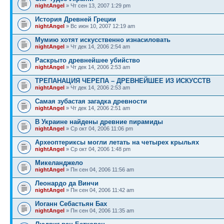
nightAngel
» Чт сен 13, 2007 1:29 pm
История Древней Греции
nightAngel
» Вс июн 10, 2007 12:19 am
Мумию хотят искусственно изнасиловать
nightAngel
» Чт дек 14, 2006 2:54 am
Раскрыто древнейшее убийство
nightAngel
» Чт дек 14, 2006 2:53 am
ТРЕПАНАЦИЯ ЧЕРЕПА – ДРЕВНЕЙШЕЕ ИЗ ИСКУССТВ
nightAngel
» Чт дек 14, 2006 2:53 am
Самая зубастая загадка древности
nightAngel
» Чт дек 14, 2006 2:51 am
В Украине найдены древние пирамиды
nightAngel
» Ср окт 04, 2006 11:06 pm
Археоптериксы могли летать на четырех крыльях
nightAngel
» Ср окт 04, 2006 1:48 pm
Микеланджело
nightAngel
» Пн сен 04, 2006 11:56 am
Леонардо да Винчи
nightAngel
» Пн сен 04, 2006 11:42 am
Иоганн Себастьян Бах
nightAngel
» Пн сен 04, 2006 11:35 am