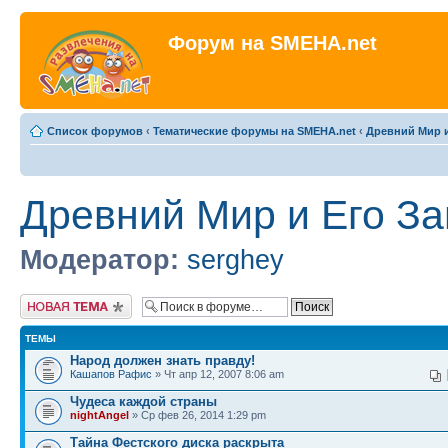
Форум на SMEHA.net
Список форумов
‹
Тематические форумы на SMEHA.net
‹
Древний Мир и
Древний Мир и Его За
Модератор:
serghey
Новая тема
ТЕМЫ
Народ должен знать правду!
Кашапов Рафис
» Чт апр 12, 2007 8:06 am
Чудеса каждой страны
nightAngel
» Ср фев 26, 2014 1:29 pm
Тайна Фестского диска раскрыта