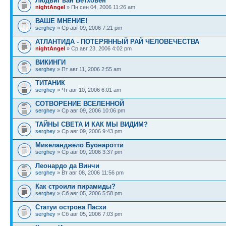
Людвиг ван Бетховен
nightAngel
» Пн сен 04, 2006 11:26 am
ВАШЕ МНЕНИЕ!
serghey
» Ср авг 09, 2006 7:21 pm
АТЛАНТИДА - ПОТЕРЯННЫЙ РАЙ ЧЕЛОВЕЧЕСТВА
nightAngel
» Ср авг 23, 2006 4:02 pm
ВИКИНГИ
serghey
» Пт авг 11, 2006 2:55 am
ТИТАНИК
serghey
» Чт авг 10, 2006 6:01 am
СОТВОРЕНИЕ ВСЕЛЕННОЙ
serghey
» Ср авг 09, 2006 10:06 pm
ТАЙНЫ СВЕТА И КАК МЫ ВИДИМ?
serghey
» Ср авг 09, 2006 9:43 pm
Микеланджело Буонаротти
serghey
» Ср авг 09, 2006 3:37 pm
Леонардо да Винчи
serghey
» Вт авг 08, 2006 11:56 pm
Как строили пирамиды?
serghey
» Сб авг 05, 2006 5:58 pm
Статуи острова Пасхи
serghey
» Сб авг 05, 2006 7:03 pm