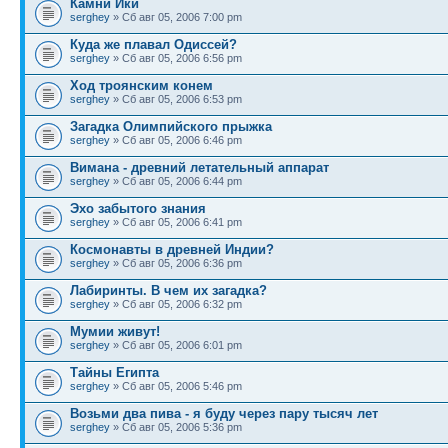
Камни Ики
serghey
» Сб авг 05, 2006 7:00 pm
Куда же плавал Одиссей?
serghey
» Сб авг 05, 2006 6:56 pm
Ход троянским конем
serghey
» Сб авг 05, 2006 6:53 pm
Загадка Олимпийского прыжка
serghey
» Сб авг 05, 2006 6:46 pm
Вимана - древний летательный аппарат
serghey
» Сб авг 05, 2006 6:44 pm
Эхо забытого знания
serghey
» Сб авг 05, 2006 6:41 pm
Космонавты в древней Индии?
serghey
» Сб авг 05, 2006 6:36 pm
Лабиринты. В чем их загадка?
serghey
» Сб авг 05, 2006 6:32 pm
Мумии живут!
serghey
» Сб авг 05, 2006 6:01 pm
Тайны Египта
serghey
» Сб авг 05, 2006 5:46 pm
Возьми два пива - я буду через пару тысяч лет
serghey
» Сб авг 05, 2006 5:36 pm