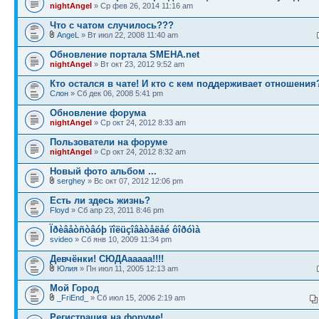
nightAngel
» Ср фев 26, 2014 11:16 am
Что с чатом случилось???
AngeL
» Вт июл 22, 2008 11:40 am
Обновление портала SMEHA.net
nightAngel
» Вт окт 23, 2012 9:52 am
Кто остался в чате! И кто с кем поддерживает отношения
Слон
» Сб дек 06, 2008 5:41 pm
Обновление форума
nightAngel
» Ср окт 24, 2012 8:33 am
Пользователи на форуме
nightAngel
» Ср окт 24, 2012 8:32 am
Новый фото альбом ...
serghey
» Вс окт 07, 2012 12:06 pm
Есть ли здесь жизнь?
Floyd
» Сб апр 23, 2011 8:46 pm
Ïðèâåòñòâóþ ïîëüçîâàòåëåé ôîðóìà
svideo
» Сб янв 10, 2009 11:34 pm
Девчёнки! СЮДАааааа!!!!
Юлия
» Пн июл 11, 2005 12:13 am
Мой Город
_FriEnd_
» Сб июл 15, 2006 2:19 am
Регистрация на форуме!