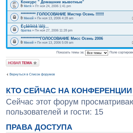
Конкурс " Домашние жывотные"
Митя
» Пт ноя 24, 2006 1:41 pm
********** ГОЛОСОВАНИЕ Мистер Осень !!!!!!!
Михей
» Пн ноя 13, 2006 4:28 am
Èçâèíèòå ìåíÿ...
братва
» Пн ноя 27, 2006 11:28 pm
*************ГОЛОСОВАНИЕ Мисс Осень 2006
Михей
» Пн ноя 13, 2006 5:09 am
Показать темы за:
Поле сортиров
Новая тема
Вернуться в Список форумов
КТО СЕЙЧАС НА КОНФЕРЕНЦИИ
Сейчас этот форум просматриваю
пользователей и гости: 15
ПРАВА ДОСТУПА