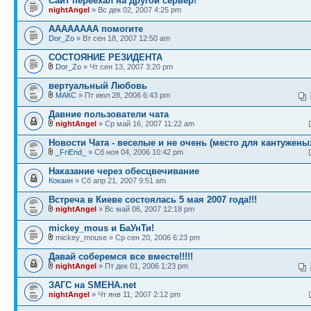
Сайт переехал на другой сервер!
nightAngel
» Вс дек 02, 2007 4:25 pm
АААААААА помогите
Dor_Zo
» Вт сен 18, 2007 12:50 am
СОСТОЯНИЕ РЕЗИДЕНТА
Dor_Zo
» Чт сен 13, 2007 3:20 pm
вертуальный Любовь
МАКС
» Пт июл 28, 2006 6:43 pm
Давние пользователи чата
nightAngel
» Ср май 16, 2007 11:22 am
Новости Чата - веселые и не очень (место для кантужены
_FriEnd_
» Сб ноя 04, 2006 10:42 pm
Наказание через обесцвечивание
Кокаин
» Сб апр 21, 2007 9:51 am
Встреча в Киеве состоялась 5 мая 2007 года!!!
nightAngel
» Вс май 06, 2007 12:18 pm
mickey_mous и БаУнТи!
mickey_mouse » Ср сен 20, 2006 6:23 pm
Давай соберемся все вместе!!!!!
nightAngel
» Пт дек 01, 2006 1:23 pm
ЗАГС на SMEHA.net
nightAngel
» Чт янв 11, 2007 2:12 pm