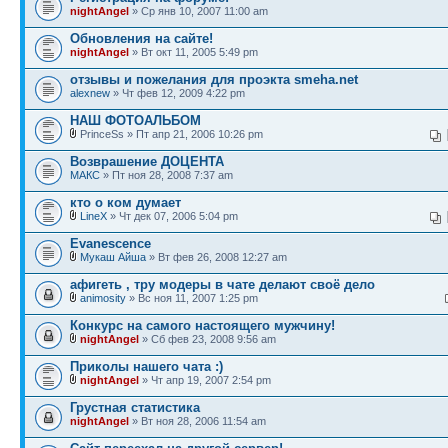
nightAngel
» Ср янв 10, 2007 11:00 am
Обновления на сайте!
nightAngel
» Вт окт 11, 2005 5:49 pm
отзывы и пожелания для проэкта smeha.net
alexnew
» Чт фев 12, 2009 4:22 pm
НАШ ФОТОАЛЬБОМ
PrinceSs » Пт апр 21, 2006 10:26 pm
Возврашение ДОЦЕНТА
МАКС
» Пт ноя 28, 2008 7:37 am
кто о ком думает
LineX
» Чт дек 07, 2006 5:04 pm
Evanescence
Мукаш Айша
» Вт фев 26, 2008 12:27 am
афигеть , тру модеры в чате делают своё дело
animosity
» Вс ноя 11, 2007 1:25 pm
Конкурс на самого настоящего мужчину!
nightAngel
» Сб фев 23, 2008 9:56 am
Приколы нашего чата :)
nightAngel
» Чт апр 19, 2007 2:54 pm
Грустная статистика
nightAngel
» Вт ноя 28, 2006 11:54 am