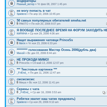
модераторы
Рваный_ветер
» Чт фев 08, 2007 1:45 pm
не могу попасть в чат
Spielerei
» Пн апр 10, 2006 10:45 pm
50 самых популярных обитателей smeha.net
PAKITO » Пн ноя 20, 2006 8:07 pm
Я ВООБЩЕ ПОСЛЕДНЕЕ ВРЕМЯ НА ФОРУМ ЗАХОДИТЬ НЕ
КАРИНА
» Ср ноя 29, 2006 4:06 am
Нащет выражения чатовци PrinceSs
Митя
» Чт ноя 23, 2006 6:33 pm
********* голосование Мистер Осень 2006(дубль два)
Михей
» Вс дек 03, 2006 8:44 am
НЕ ПРОХОДИ МИМО!
PrinceSs » Сб май 13, 2006 12:07 pm
*** Текстовые картинки ***
_FriEnd_
» Пн дек 11, 2006 12:47 am
смсмсмсмс
Миша » Вс ноя 12, 2006 11:41 pm
Скрины с чата
_FriEnd_
» Ср авг 16, 2006 3:53 am
Ребятки хватит наш чатик предовать)
Spielerei
» Ср ноя 29, 2006 9:10 am