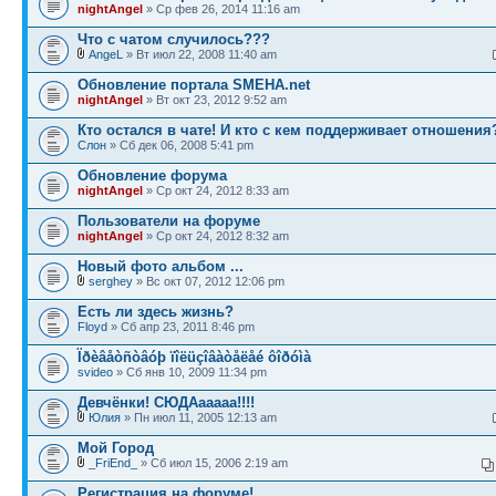
nightAngel
» Ср фев 26, 2014 11:16 am
Что с чатом случилось???
AngeL
» Вт июл 22, 2008 11:40 am
Обновление портала SMEHA.net
nightAngel
» Вт окт 23, 2012 9:52 am
Кто остался в чате! И кто с кем поддерживает отношения
Слон
» Сб дек 06, 2008 5:41 pm
Обновление форума
nightAngel
» Ср окт 24, 2012 8:33 am
Пользователи на форуме
nightAngel
» Ср окт 24, 2012 8:32 am
Новый фото альбом ...
serghey
» Вс окт 07, 2012 12:06 pm
Есть ли здесь жизнь?
Floyd
» Сб апр 23, 2011 8:46 pm
Ïðèâåòñòâóþ ïîëüçîâàòåëåé ôîðóìà
svideo
» Сб янв 10, 2009 11:34 pm
Девчёнки! СЮДАааааа!!!!
Юлия
» Пн июл 11, 2005 12:13 am
Мой Город
_FriEnd_
» Сб июл 15, 2006 2:19 am
Регистрация на форуме!