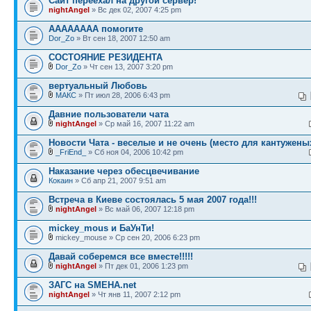
Сайт переехал на другой сервер!
nightAngel
» Вс дек 02, 2007 4:25 pm
АААААААА помогите
Dor_Zo
» Вт сен 18, 2007 12:50 am
СОСТОЯНИЕ РЕЗИДЕНТА
Dor_Zo
» Чт сен 13, 2007 3:20 pm
вертуальный Любовь
МАКС
» Пт июл 28, 2006 6:43 pm
Давние пользователи чата
nightAngel
» Ср май 16, 2007 11:22 am
Новости Чата - веселые и не очень (место для кантужены
_FriEnd_
» Сб ноя 04, 2006 10:42 pm
Наказание через обесцвечивание
Кокаин
» Сб апр 21, 2007 9:51 am
Встреча в Киеве состоялась 5 мая 2007 года!!!
nightAngel
» Вс май 06, 2007 12:18 pm
mickey_mous и БаУнТи!
mickey_mouse » Ср сен 20, 2006 6:23 pm
Давай соберемся все вместе!!!!!
nightAngel
» Пт дек 01, 2006 1:23 pm
ЗАГС на SMEHA.net
nightAngel
» Чт янв 11, 2007 2:12 pm