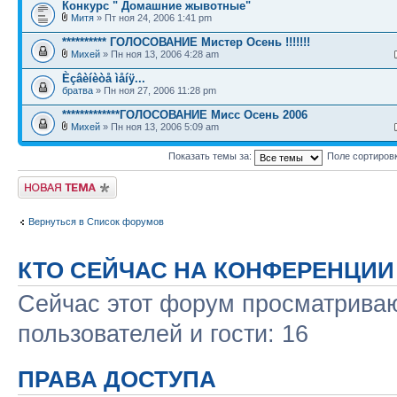
Конкурс " Домашние жывотные"
Митя
» Пт ноя 24, 2006 1:41 pm
********** ГОЛОСОВАНИЕ Мистер Осень !!!!!!!
Михей
» Пн ноя 13, 2006 4:28 am
Èçâèíèòå ìåíÿ...
братва
» Пн ноя 27, 2006 11:28 pm
*************ГОЛОСОВАНИЕ Мисс Осень 2006
Михей
» Пн ноя 13, 2006 5:09 am
Показать темы за:
Поле сортиров
Новая тема
Вернуться в Список форумов
КТО СЕЙЧАС НА КОНФЕРЕНЦИИ
Сейчас этот форум просматриваю
пользователей и гости: 16
ПРАВА ДОСТУПА