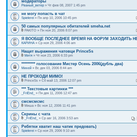
модераторы
Рваный_ветер
» Чт фев 08, 2007 1:45 pm
не могу попасть в чат
Spielerei
» Пн апр 10, 2006 10:45 pm
50 самых популярных обитателей smeha.net
PAKITO » Пн ноя 20, 2006 8:07 pm
Я ВООБЩЕ ПОСЛЕДНЕЕ ВРЕМЯ НА ФОРУМ ЗАХОДИТЬ НЕ
КАРИНА
» Ср ноя 29, 2006 4:06 am
Нащет выражения чатовци PrinceSs
Митя
» Чт ноя 23, 2006 6:33 pm
********* голосование Мистер Осень 2006(дубль два)
Михей
» Вс дек 03, 2006 8:44 am
НЕ ПРОХОДИ МИМО!
PrinceSs » Сб май 13, 2006 12:07 pm
*** Текстовые картинки ***
_FriEnd_
» Пн дек 11, 2006 12:47 am
смсмсмсмс
Миша » Вс ноя 12, 2006 11:41 pm
Скрины с чата
_FriEnd_
» Ср авг 16, 2006 3:53 am
Ребятки хватит наш чатик предовать)
Spielerei
» Ср ноя 29, 2006 9:10 am