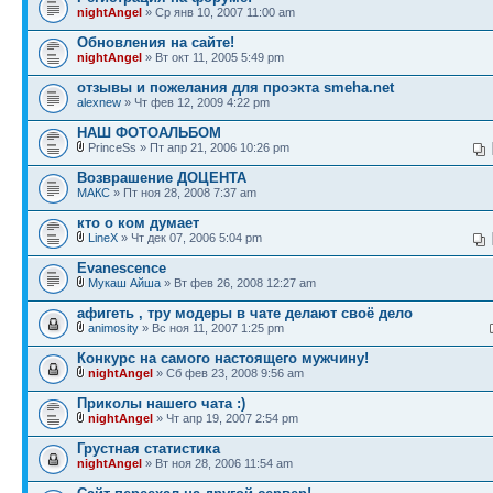
nightAngel
» Ср янв 10, 2007 11:00 am
Обновления на сайте!
nightAngel
» Вт окт 11, 2005 5:49 pm
отзывы и пожелания для проэкта smeha.net
alexnew
» Чт фев 12, 2009 4:22 pm
НАШ ФОТОАЛЬБОМ
PrinceSs » Пт апр 21, 2006 10:26 pm
Возврашение ДОЦЕНТА
МАКС
» Пт ноя 28, 2008 7:37 am
кто о ком думает
LineX
» Чт дек 07, 2006 5:04 pm
Evanescence
Мукаш Айша
» Вт фев 26, 2008 12:27 am
афигеть , тру модеры в чате делают своё дело
animosity
» Вс ноя 11, 2007 1:25 pm
Конкурс на самого настоящего мужчину!
nightAngel
» Сб фев 23, 2008 9:56 am
Приколы нашего чата :)
nightAngel
» Чт апр 19, 2007 2:54 pm
Грустная статистика
nightAngel
» Вт ноя 28, 2006 11:54 am