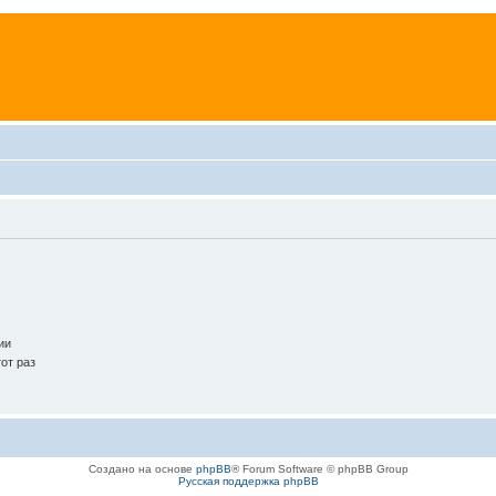
ии
от раз
Создано на основе
phpBB
® Forum Software © phpBB Group
Русская поддержка phpBB