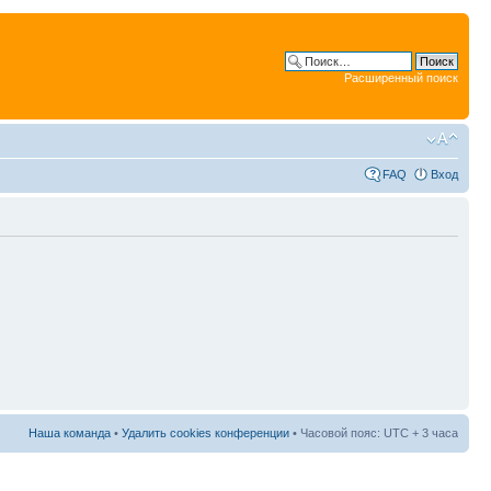
Расширенный поиск
FAQ
Вход
Наша команда
•
Удалить cookies конференции
• Часовой пояс: UTC + 3 часа