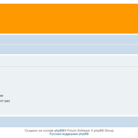
ии
от раз
Создано на основе
phpBB
® Forum Software © phpBB Group
Русская поддержка phpBB