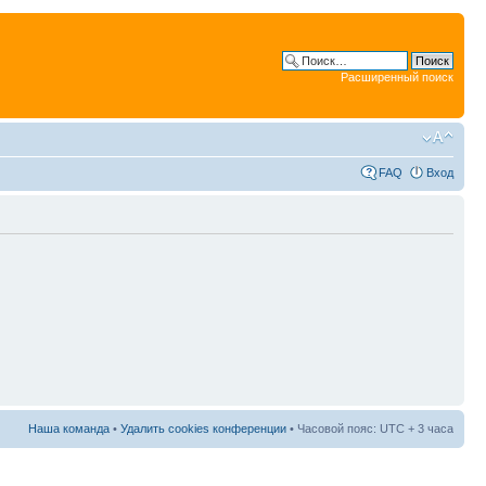
Расширенный поиск
FAQ
Вход
Наша команда
•
Удалить cookies конференции
• Часовой пояс: UTC + 3 часа