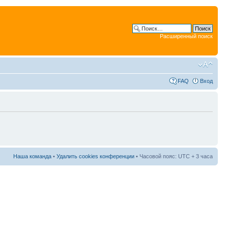
Расширенный поиск
FAQ
Вход
Наша команда
•
Удалить cookies конференции
• Часовой пояс: UTC + 3 часа