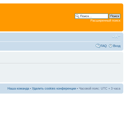
Расширенный поиск
FAQ
Вход
Наша команда
•
Удалить cookies конференции
• Часовой пояс: UTC + 3 часа