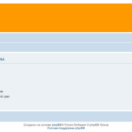
ны.
ии
от раз
Создано на основе
phpBB
® Forum Software © phpBB Group
Русская поддержка phpBB