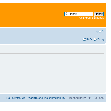
Расширенный поиск
FAQ
Вход
Наша команда
•
Удалить cookies конференции
• Часовой пояс: UTC + 3 часа