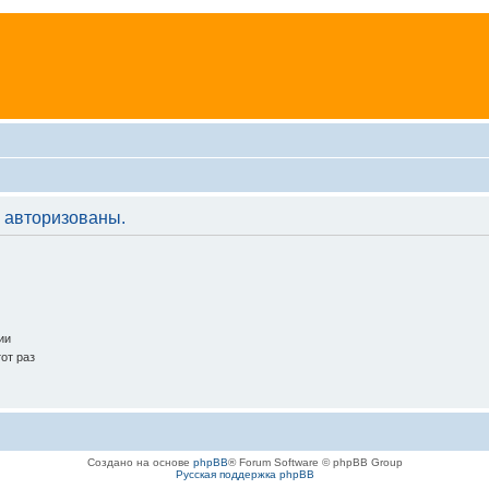
 авторизованы.
ии
от раз
Создано на основе
phpBB
® Forum Software © phpBB Group
Русская поддержка phpBB