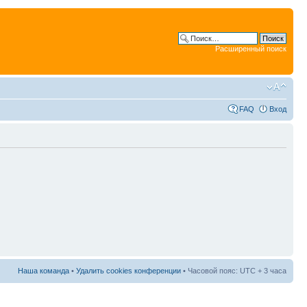
Расширенный поиск
FAQ
Вход
Наша команда
•
Удалить cookies конференции
• Часовой пояс: UTC + 3 часа