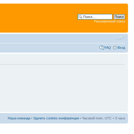
Расширенный поиск
FAQ
Вход
Наша команда
•
Удалить cookies конференции
• Часовой пояс: UTC + 3 часа