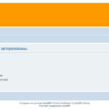
 авторизованы.
ии
от раз
Создано на основе
phpBB
® Forum Software © phpBB Group
Русская поддержка phpBB