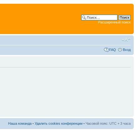
Расширенный поиск
FAQ
Вход
Наша команда
•
Удалить cookies конференции
• Часовой пояс: UTC + 3 часа