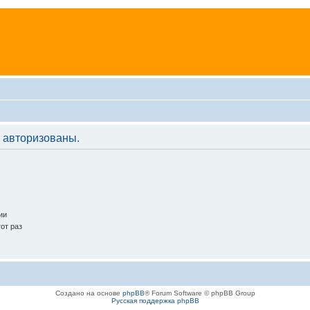
 авторизованы.
ии
от раз
Создано на основе
phpBB
® Forum Software © phpBB Group
Русская поддержка phpBB