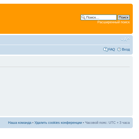
Расширенный поиск
FAQ
Вход
Наша команда
•
Удалить cookies конференции
• Часовой пояс: UTC + 3 часа