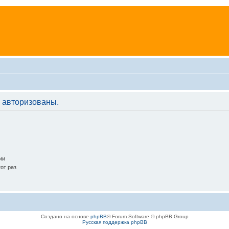
 авторизованы.
ии
от раз
Создано на основе
phpBB
® Forum Software © phpBB Group
Русская поддержка phpBB