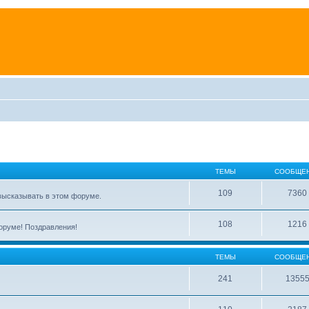
ТЕМЫ
СООБЩЕ
109
7360
высказывать в этом форуме.
108
1216
форуме! Поздравления!
ТЕМЫ
СООБЩЕ
241
1355