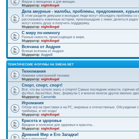
Форум о женщинах и для женщин.
Модератор:
nightAngel
Дела амурные - жалобы, проблемы, предложения, курье
В этом разделе девушки и молодые люди могут обсуждать проблемы со 
рассказывать комичные истории, произошедшие с ними; делиться радос
могут излить душу и получить подддержку.
Модератор:
nightAngel
С миру по-немногу
Разные новости, происходящие в мире.
Модератор:
nightAngel
Всячина от Андрея
Всякая всячина от Андрея
Модератор:
Андрей
ТЕМАТИЧЕСКИЕ ФОРУМЫ НА SMEHA.NET
Техномания
Новинки электронной техники.
Модератор:
nightAngel
Спорт, спорт, спорт!
Всё, что вы хотели знать о спорте! Самые последние новости, горячие 
футбол, баскетбол, бокс, формула-1 и многое-многое другое именно зде
Модератор:
Camomile
Игромания
Обзор игр на приставки и на PC, мировые и отечественые. Обсуждение ст
трейнеры, и чит-коды!
Модератор:
nightAngel
Красота и здоровье
Вредное и полезное для здоровья и красоты...
Модератор:
nightAngel
Древний Мир и Его Загадки!
Все о прошлом!