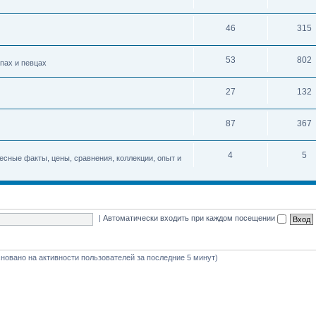
46
315
53
802
упах и певцах
27
132
87
367
4
5
есные факты, цены, сравнения, коллекции, опыт и
|
Автоматически входить при каждом посещении
(основано на активности пользователей за последние 5 минут)