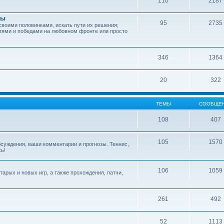
110
2187
зы
95
2735
своими половинками, искать пути их решения;
тями и победами на любовном фронте или просто
346
1364
20
322
ТЕМЫ
СООБЩЕ
108
407
105
1570
обсуждения, ваши комментарии и прогнозы. Теннис,
сь!
106
1059
арых и новых игр, а также прохождения, патчи,
261
492
52
1113