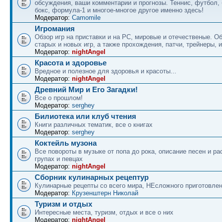
обсуждения, ваши комментарии и прогнозы. Теннис, футбол, 
бокс, формула-1 и многое-многое другое именно здесь!
Модератор:
Camomile
Игромания
Обзор игр на приставки и на PC, мировые и отечественые. 
старых и новых игр, а также прохождения, патчи, трейнеры, и
Модератор:
nightAngel
Красота и здоровье
Вредное и полезное для здоровья и красоты...
Модератор:
nightAngel
Древний Мир и Его Загадки!
Все о прошлом!
Модератор:
serghey
Билиотека или клуб чтения
Книги различных тематик, все о книгах
Модератор:
serghey
Коктейль музона
Все повороты в музыке от попа до рока, описание песен и ра
групах и певцах
Модератор:
nightAngel
Сборник кулинарных рецептур
Кулинарные рецепты со всего мира, НЕсложного приготовле
Модератор:
Крузенштерн Николай
Туризм и отдых
Интересные места, туризм, отдых и все о них
Модератор:
nightAngel