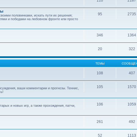
110
2187
зы
95
2735
своими половинками, искать пути их решения;
тями и победами на любовном фронте или просто
346
1364
20
322
ТЕМЫ
СООБЩЕ
108
407
105
1570
обсуждения, ваши комментарии и прогнозы. Теннис,
сь!
106
1059
арых и новых игр, а также прохождения, патчи,
261
492
52
1113