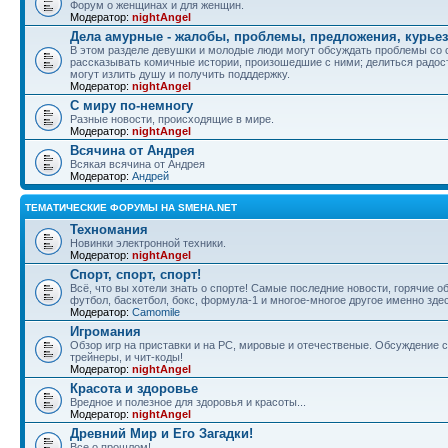
Форум о женщинах и для женщин.
Модератор:
nightAngel
Дела амурные - жалобы, проблемы, предложения, курье
В этом разделе девушки и молодые люди могут обсуждать проблемы со 
рассказывать комичные истории, произошедшие с ними; делиться радос
могут излить душу и получить подддержку.
Модератор:
nightAngel
С миру по-немногу
Разные новости, происходящие в мире.
Модератор:
nightAngel
Всячина от Андрея
Всякая всячина от Андрея
Модератор:
Андрей
ТЕМАТИЧЕСКИЕ ФОРУМЫ НА SMEHA.NET
Техномания
Новинки электронной техники.
Модератор:
nightAngel
Спорт, спорт, спорт!
Всё, что вы хотели знать о спорте! Самые последние новости, горячие 
футбол, баскетбол, бокс, формула-1 и многое-многое другое именно зде
Модератор:
Camomile
Игромания
Обзор игр на приставки и на PC, мировые и отечественые. Обсуждение ст
трейнеры, и чит-коды!
Модератор:
nightAngel
Красота и здоровье
Вредное и полезное для здоровья и красоты...
Модератор:
nightAngel
Древний Мир и Его Загадки!
Все о прошлом!