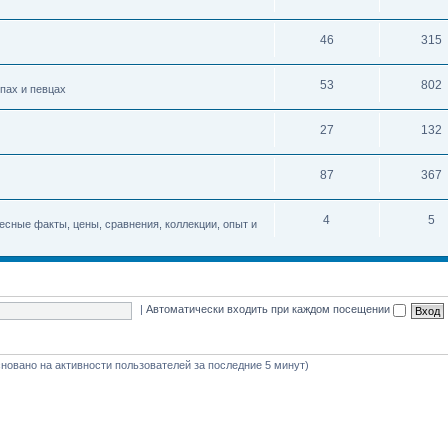
46
315
53
802
упах и певцах
27
132
87
367
4
5
есные факты, цены, сравнения, коллекции, опыт и
|
Автоматически входить при каждом посещении
(основано на активности пользователей за последние 5 минут)