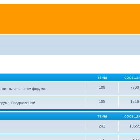
ТЕМЫ
СООБЩЕ
109
7360
высказывать в этом форуме.
108
1216
форуме! Поздравления!
ТЕМЫ
СООБЩЕ
241
1355