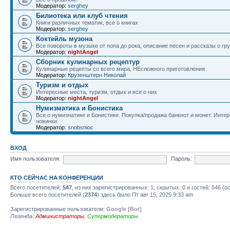
Модератор:
serghey
Билиотека или клуб чтения
Книги различных тематик, все о книгах
Модератор:
serghey
Коктейль музона
Все повороты в музыке от попа до рока, описание песен и рассказы о гр
Модератор:
nightAngel
Сборник кулинарных рецептур
Кулинарные рецепты со всего мира, НЕсложного приготовления
Модератор:
Крузенштерн Николай
Туризм и отдых
Интересные места, туризм, отдых и все о них
Модератор:
nightAngel
Нумизматика и Бонистика
Все о нумизнатике и Бонистике. Покупка/продажа банкнот и монет. Интер
новинки.
Модератор:
snobsnioc
ВХОД
Имя пользователя:
Пароль:
КТО СЕЙЧАС НА КОНФЕРЕНЦИИ
Всего посетителей:
547
, из них зарегистрированных: 1, скрытых: 0 и гостей: 546 
Больше всего посетителей (
2374
) здесь было Пт авг 15, 2025 9:33 am
Зарегистрированные пользователи:
Google [Bot]
Легенда:
Администраторы
,
Супермодераторы