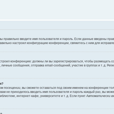
вы правильно вводите имя пользователя и пароль. Если данные введены прав
равильно настроил конфигурацию конференции, свяжитесь с ним для исправле
 настроил конференцию: должны ли вы зарегистрироваться, чтобы размещать 
чные сообщения, отправка email-сообщений, участие в группах и т. д. Регис
я?
ом посещении
, вы сможете оставаться под своим именем на конференции тол
ы вам не приходилось вводить имя пользователя и пароль каждый раз, вы мож
блиотеке, интернет-кафе, университете и т. д. Если пункт
Автоматически вх