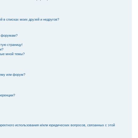
й в списках моих друзей и недругов?
и форумам?
стую страницу!
и?
ные мной темы?
тему или форум?
ференции?
рректного использования и/или юридических вопросов, связанных с этой