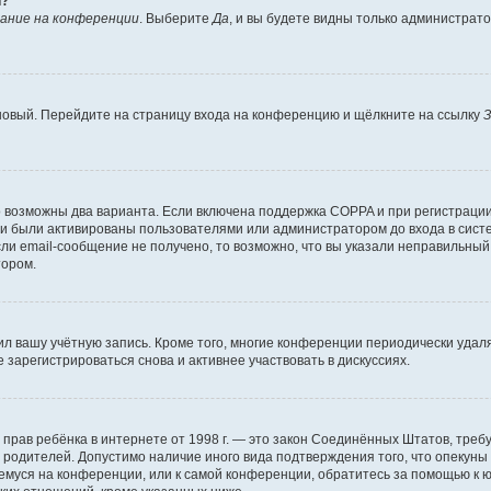
й?
ание на конференции
. Выберите
Да
, и вы будете видны только администрат
 новый. Перейдите на страницу входа на конференцию и щёлкните на ссылку
З
о возможны два варианта. Если включена поддержка COPPA и при регистрации 
и были активированы пользователями или администратором до входа в систе
и email-сообщение не получено, то возможно, что вы указали неправильный 
тором.
ил вашу учётную запись. Кроме того, многие конференции периодически уда
зарегистрироваться снова и активнее участвовать в дискуссиях.
тных прав ребёнка в интернете от 1998 г. — это закон Соединённых Штатов, т
е родителей. Допустимо наличие иного вида подтверждения того, что опек
ющемуся на конференции, или к самой конференции, обратитесь за помощью к 