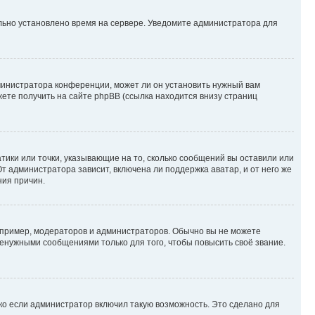
ильно установлено время на сервере. Уведомите администратора для
министратора конференции, может ли он установить нужный вам
жете получить на сайте phpBB (ссылка находится внизу страниц
атики или точки, указывающие на то, сколько сообщений вы оставили или
т администратора зависит, включена ли поддержка аватар, и от него же
ния причин.
пример, модераторов и администраторов. Обычно вы не можете
енужными сообщениями только для того, чтобы повысить своё звание.
ко если администратор включил такую возможность. Это сделано для