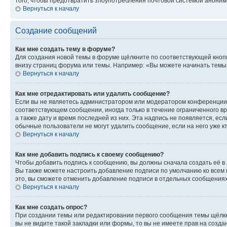
того, чтобы предотвратить злоупотребления почтовой системой анони
Вернуться к началу
Создание сообщений
Как мне создать тему в форуме?
Для создания новой темы в форуме щёлкните по соответствующей кнопк
внизу страниц форума или темы. Например: «Вы можете начинать темы»,
Вернуться к началу
Как мне отредактировать или удалить сообщение?
Если вы не являетесь администратором или модератором конференции, 
соответствующем сообщении, иногда только в течение ограниченного вр
а также дату и время последней из них. Эта надпись не появляется, е
обычные пользователи не могут удалить сообщение, если на него уже кт
Вернуться к началу
Как мне добавить подпись к своему сообщению?
Чтобы добавить подпись к сообщению, вы должны сначала создать её в
Вы также можете настроить добавление подписи по умолчанию ко всем
это, вы сможете отменить добавление подписи в отдельных сообщения
Вернуться к началу
Как мне создать опрос?
При создании темы или редактировании первого сообщения темы щёлкн
вы не видите такой закладки или формы, то вы не имеете прав на созда