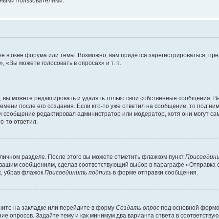
мными пользователями.
е в окне форума или темы. Возможно, вам придётся зарегистрироваться, пр
 «Вы можете голосовать в опросах» и т. п.
вы можете редактировать и удалять только свои собственные сообщения. В
емени после его создания. Если кто-то уже ответил на сообщение, то под ни
сли сообщение редактировал администратор или модератор, хотя они могут са
о-то ответил.
 личном разделе. После этого вы можете отметить флажком пункт
Присоедини
 вашим сообщениям, сделав соответствующий выбор в параграфе «Отправка 
х, убрав флажок
Присоединить подпись
в форме отправки сообщения.
ите на закладке или перейдите в форму
Создать опрос
под основной формой
ние опросов. Задайте тему и как минимум два варианта ответа в соответству