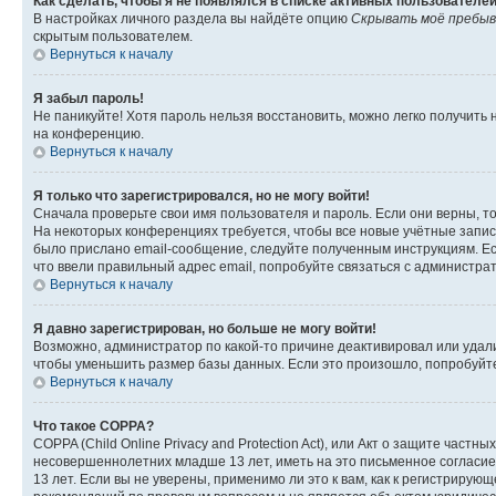
Как сделать, чтобы я не появлялся в списке активных пользователе
В настройках личного раздела вы найдёте опцию
Скрывать моё пребыв
скрытым пользователем.
Вернуться к началу
Я забыл пароль!
Не паникуйте! Хотя пароль нельзя восстановить, можно легко получить
на конференцию.
Вернуться к началу
Я только что зарегистрировался, но не могу войти!
Сначала проверьте свои имя пользователя и пароль. Если они верны, т
На некоторых конференциях требуется, чтобы все новые учётные запис
было прислано email-сообщение, следуйте полученным инструкциям. Есл
что ввели правильный адрес email, попробуйте связаться с администра
Вернуться к началу
Я давно зарегистрирован, но больше не могу войти!
Возможно, администратор по какой-то причине деактивировал или удал
чтобы уменьшить размер базы данных. Если это произошло, попробуйте 
Вернуться к началу
Что такое COPPA?
COPPA (Child Online Privacy and Protection Act), или Акт о защите час
несовершеннолетних младше 13 лет, иметь на это письменное согласи
13 лет. Если вы не уверены, применимо ли это к вам, как к регистриру