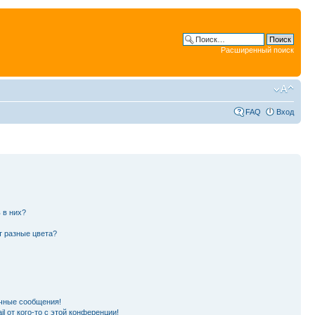
Расширенный поиск
FAQ
Вход
 в них?
т разные цвета?
чные сообщения!
l от кого-то с этой конференции!