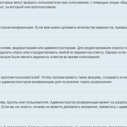
 которые могут выбрать пользователи при голосовании, с помощью опции «Вар
т, за который они проголосовали.
атором конференции. Если вам нужно добавить количество вариантов, превы
дателями, модераторами или администраторами. Для редактирования опроса п
 удалить опрос или отредактировать любой из вариантов ответа. Однако если
 нельзя было менять варианты ответов во время голосования.
руппам пользователей. Чтобы просматривать такие форумы, создавать в них
и администратором конференции для получения такого разрешения.
ма, группы или пользователя. Администратор конференции может не разре
 Если вы не знаете, почему не можете добавлять вложения, свяжитесь с ад