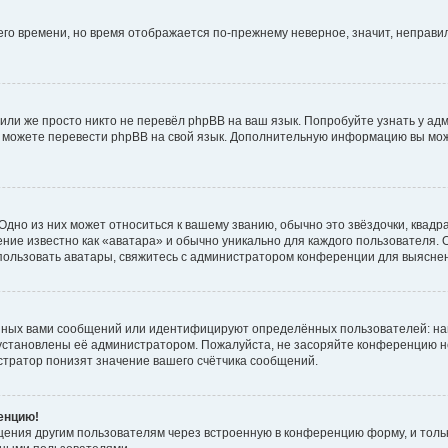
него времени, но время отображается по-прежнему неверное, значит, неправ
или же просто никто не перевёл phpBB на ваш язык. Попробуйте узнать у ад
ами можете перевести phpBB на свой язык. Дополнительную информацию вы мо
дно из них может относиться к вашему званию, обычно это звёздочки, квадр
ние известно как «аватара» и обычно уникально для каждого пользователя. О
использовать аватары, свяжитесь с администратором конференции для выясне
нных вами сообщений или идентифицируют определённых пользователей: на
установлены её администратором. Пожалуйста, не засоряйте конференцию н
тратор понизят значение вашего счётчика сообщений.
ренцию!
щения другим пользователям через встроенную в конференцию форму, и толь