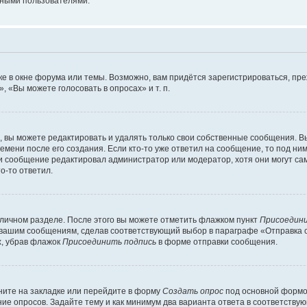
мными пользователями.
е в окне форума или темы. Возможно, вам придётся зарегистрироваться, пр
 «Вы можете голосовать в опросах» и т. п.
вы можете редактировать и удалять только свои собственные сообщения. В
емени после его создания. Если кто-то уже ответил на сообщение, то под ни
сли сообщение редактировал администратор или модератор, хотя они могут са
о-то ответил.
 личном разделе. После этого вы можете отметить флажком пункт
Присоедини
 вашим сообщениям, сделав соответствующий выбор в параграфе «Отправка 
х, убрав флажок
Присоединить подпись
в форме отправки сообщения.
ите на закладке или перейдите в форму
Создать опрос
под основной формой
ние опросов. Задайте тему и как минимум два варианта ответа в соответству