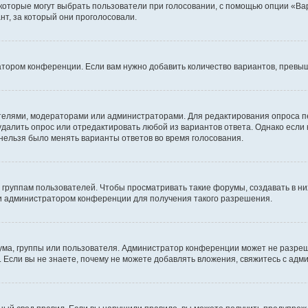
 которые могут выбрать пользователи при голосовании, с помощью опции «Вар
т, за который они проголосовали.
атором конференции. Если вам нужно добавить количество вариантов, превы
дателями, модераторами или администраторами. Для редактирования опроса п
 удалить опрос или отредактировать любой из вариантов ответа. Однако если
 нельзя было менять варианты ответов во время голосования.
руппам пользователей. Чтобы просматривать такие форумы, создавать в них
и администратором конференции для получения такого разрешения.
ма, группы или пользователя. Администратор конференции может не разре
 Если вы не знаете, почему не можете добавлять вложения, свяжитесь с ад