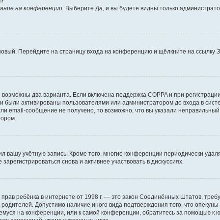
й?
ание на конференции
. Выберите
Да
, и вы будете видны только администрат
 новый. Перейдите на страницу входа на конференцию и щёлкните на ссылку
З
о возможны два варианта. Если включена поддержка COPPA и при регистрации 
и были активированы пользователями или администратором до входа в систе
и email-сообщение не получено, то возможно, что вы указали неправильный 
тором.
ил вашу учётную запись. Кроме того, многие конференции периодически уда
зарегистрироваться снова и активнее участвовать в дискуссиях.
тных прав ребёнка в интернете от 1998 г. — это закон Соединённых Штатов, т
е родителей. Допустимо наличие иного вида подтверждения того, что опек
ющемуся на конференции, или к самой конференции, обратитесь за помощью к 