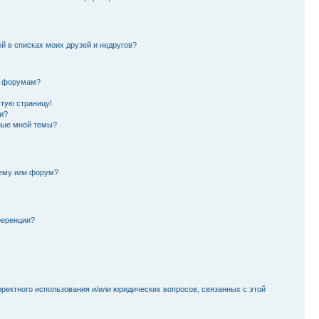
й в списках моих друзей и недругов?
и форумам?
стую страницу!
и?
ные мной темы?
тему или форум?
ференции?
рректного использования и/или юридических вопросов, связанных с этой