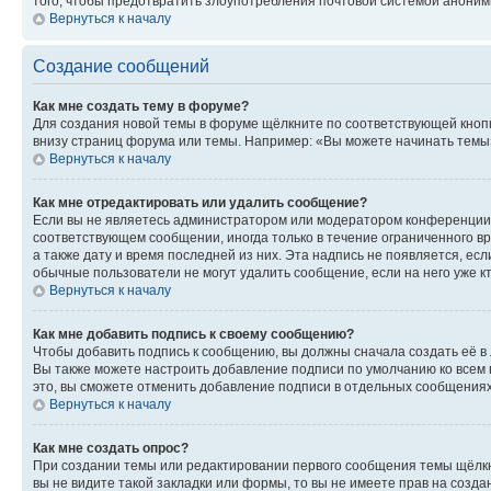
того, чтобы предотвратить злоупотребления почтовой системой анони
Вернуться к началу
Создание сообщений
Как мне создать тему в форуме?
Для создания новой темы в форуме щёлкните по соответствующей кнопк
внизу страниц форума или темы. Например: «Вы можете начинать темы»,
Вернуться к началу
Как мне отредактировать или удалить сообщение?
Если вы не являетесь администратором или модератором конференции, 
соответствующем сообщении, иногда только в течение ограниченного вр
а также дату и время последней из них. Эта надпись не появляется, е
обычные пользователи не могут удалить сообщение, если на него уже кт
Вернуться к началу
Как мне добавить подпись к своему сообщению?
Чтобы добавить подпись к сообщению, вы должны сначала создать её в
Вы также можете настроить добавление подписи по умолчанию ко всем
это, вы сможете отменить добавление подписи в отдельных сообщения
Вернуться к началу
Как мне создать опрос?
При создании темы или редактировании первого сообщения темы щёлкн
вы не видите такой закладки или формы, то вы не имеете прав на созда