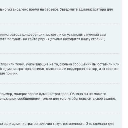
ильно установлено время на сервере. Уведомите администратора для
министратора конференции, может ли он установить нужный вам
жете получить на сайте phpBB (ссылка находится внизу страниц
атики или точки, указывающие на то, сколько сообщений вы оставили или
т администратора зависит, включена ли поддержка аватар, и от него же
ния причин.
пример, модераторов и администраторов. Обычно вы не можете
енужными сообщениями только для того, чтобы повысить своё звание.
ко если администратор включил такую возможность. Это сделано для