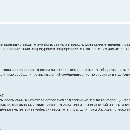
вы правильно вводите имя пользователя и пароль. Если данные введены прав
равильно настроил конфигурацию конференции, свяжитесь с ним для исправле
 настроил конференцию: должны ли вы зарегистрироваться, чтобы размещать 
чные сообщения, отправка email-сообщений, участие в группах и т. д. Регис
я?
ом посещении
, вы сможете оставаться под своим именем на конференции тол
ы вам не приходилось вводить имя пользователя и пароль каждый раз, вы мож
блиотеке, интернет-кафе, университете и т. д. Если пункт
Автоматически вх