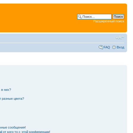
Расширенный поиск
FAQ
Вход
 в них?
т разные цвета?
чные сообщения!
l от кого-то с этой конференции!