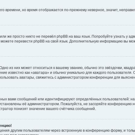
него времени, но время отображается по-прежнему неверное, значит, неправ
или же просто никто не перевёл phpBB на ваш язык. Попробуйте узнать у ад
ами можете перевести phpBB на свой язык. Дополнительную информацию вы мо
дно из них может относиться к вашему званию, обычно это звёздочки, квадр
ние известно как «аватара» и обычно уникально для каждого пользователя. О
использовать аватары, свяжитесь с администратором конференции для выясне
нных вами сообщений или идентифицируют определённых пользователей: на
установлены её администратором. Пожалуйста, не засоряйте конференцию н
тратор понизят значение вашего счётчика сообщений.
ренцию!
щения другим пользователям через встроенную в конференцию форму, и толь