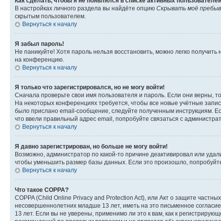
Как сделать, чтобы я не появлялся в списке активных пользователе
В настройках личного раздела вы найдёте опцию
Скрывать моё пребыв
скрытым пользователем.
Вернуться к началу
Я забыл пароль!
Не паникуйте! Хотя пароль нельзя восстановить, можно легко получить
на конференцию.
Вернуться к началу
Я только что зарегистрировался, но не могу войти!
Сначала проверьте свои имя пользователя и пароль. Если они верны, т
На некоторых конференциях требуется, чтобы все новые учётные запис
было прислано email-сообщение, следуйте полученным инструкциям. Есл
что ввели правильный адрес email, попробуйте связаться с администра
Вернуться к началу
Я давно зарегистрирован, но больше не могу войти!
Возможно, администратор по какой-то причине деактивировал или удал
чтобы уменьшить размер базы данных. Если это произошло, попробуйте 
Вернуться к началу
Что такое COPPA?
COPPA (Child Online Privacy and Protection Act), или Акт о защите час
несовершеннолетних младше 13 лет, иметь на это письменное согласи
13 лет. Если вы не уверены, применимо ли это к вам, как к регистриру